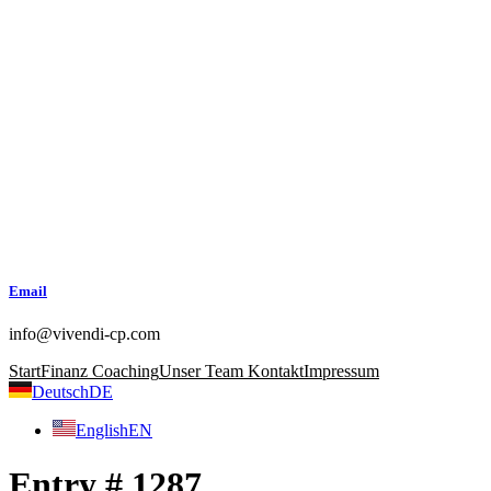
Zum
Inhalt
wechseln
Email
info@vivendi-cp.com
Start
Finanz Coaching
Unser Team
Kontakt
Impressum
Deutsch
DE
English
EN
Entry # 1287